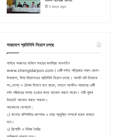
দিবস-২০২৬ পালিত
3 days ago
সারাদেশে প্রতিনিধি নিয়োগ চলছে
পার্বত্য অঞ্চলের বর্তমান সময়ের জনপ্রিয় অনলাইন
www.chengidarpon.com ( চেঙ্গী দর্পন) পত্রিকায় সকল জেলা-
উপজেলা, বিশ্ব বিদ্যালয়ের প্রতিনিধি নিয়োগ চলছে। আপনি যদি নিজেকে
সৎ,যোগ্য ও চৌকষ হিসাবে মনে করেন, তাহলে আপনিও আমাদের চেঙ্গী
দর্পন পরিবারের সদস্য হওয়ার জন্য আবেদন করতে পারেন। নারী পুরুষ
উভয়েই আবেদন করতে পারবেন।
আবেদনের যোগ্যতা :
১) বাংলায় কম্পিউটার কম্পোজ ও তথ্য প্রযুক্তি সম্পর্কে ধারনা থাকতে
হবে।
২) রিপোটিং ও নিউজ তৈরির
অভিজ্ঞতা থাকতে হবে।