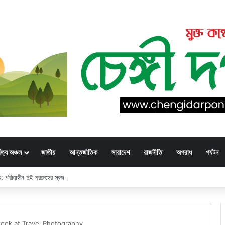
্বত্য অঞ্চল
জাতীয়
আন্তর্জাতিক
সারাদেশ
রাজনীতি
অপরাধ
পর্যটন
্ডার: পরিচয়হীন দুই মরদেহের স্বজনের খোঁজ পুলিশের
ok at Travel Photography