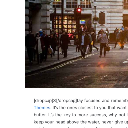
[dropcap]S[/dropcap]tay focused and rememb
Themes
. It’s the ones closest to you that want
butter. It’s the key to more success, why not
keep your head above the water, never give u