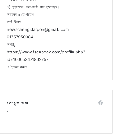
৩) নুন্যপক্ষে এইচএসসি পাস হতে হবে।
আবেদন ও যোগাযোগ :
বার্তা বিভাগ
newschengidarpon@gmail. com
01757950384
অথবা,
https://www.facebook.com/profile.php?
id=100053471862752
এ ইনবক্স করুন।
ফেসবুকে আমরা