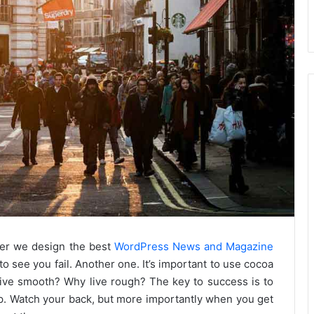
er we design the best
WordPress News and Magazine
 to see you fail. Another one. It’s important to use cocoa
 live smooth? Why live rough? The key to success is to
p. Watch your back, but more importantly when you get