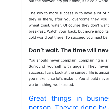
out the shower, dry your back, it’s a cold world
The key to more success is to have a lot of p
they in there, after you overcome they, you 
wheat toast, water. Of course they don’t want
breakfast. Watch your back, but more importan
cold world out there. To succeed you must bel
Don’t wait. The time will neve
You should never complain, complaining is a 
Surround yourself with angels. They neve
success, I can. Look at the sunset, life is amazin
you make it, so let’s make it. You should neve
we breathing, we blessed.
Great things in busin
person. They’re done by 