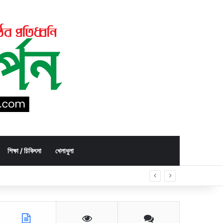
শিক্ষা / চিকিৎসা
খেলাধুলা