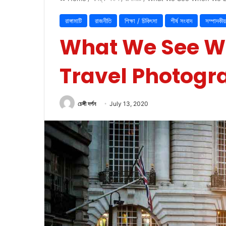
রাঙ্গামাটি
রাজনীতি
শিক্ষা / চিকিৎসা
শীর্ষ সংবাদ
সম্পাদকীয়
What We See W
Travel Photogr
চেঙ্গী দর্পন
July 13, 2020