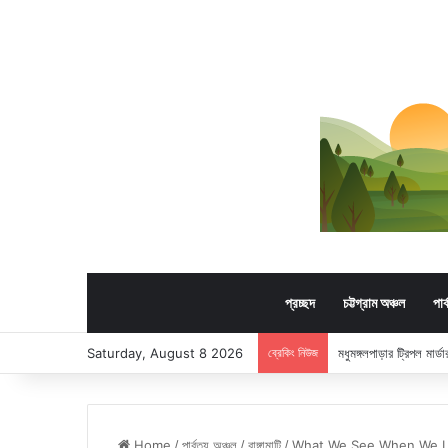
প্রচ্ছদ
চট্টগ্রাম অঞ্চল
পার
Saturday, August 8 2026
ব্রেকিং নিউজ
মধুমঙ্গলপাড়ার ট্রিপল মার
Home
/
পার্বত্য অঞ্চল
/
রাঙ্গামাটি
/
What We See When We Lo