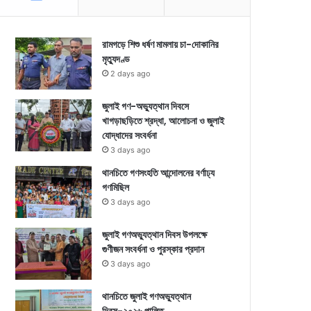
রামগড়ে শিশু ধর্ষণ মামলায় চা-দোকানির
মৃত্যুদণ্ড
2 days ago
জুলাই গণ-অভ্যুত্থান দিবসে
খাগড়াছড়িতে শ্রদ্ধা, আলোচনা ও জুলাই
যোদ্ধাদের সংবর্ধনা
3 days ago
থানচিতে গণসংহতি আন্দোলনের বর্ণাঢ্য
গণমিছিল
3 days ago
জুলাই গণঅভ্যুত্থান দিবস উপলক্ষে
গুণীজন সংবর্ধনা ও পুরস্কার প্রদান
3 days ago
থানচিতে জুলাই গণঅভ্যুত্থান