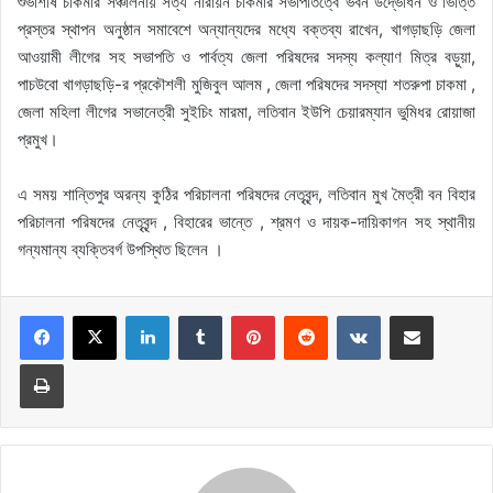
শুভাশীষ চাকমার সঞ্চালনায় সত্য নারায়ন চাকমার সভাপতিত্বে ভবন উদ্ভোধন ও ভিত্তি
প্রস্তর স্থাপন অনুষ্ঠান সমাবেশে অন্যান্যদের মধ্যে বক্তব্য রাখেন, খাগড়াছড়ি জেলা
আওয়ামী লীগের সহ সভাপতি ও পার্বত্য জেলা পরিষদের সদস্য কল্যাণ মিত্র বড়ুয়া,
পাচউবো খাগড়াছড়ি-র প্রকৌশলী মুজিবুল আলম , জেলা পরিষদের সদস্যা শতরুপা চাকমা ,
জেলা মহিলা লীগের সভানেত্রী সুইচিং মারমা, লতিবান ইউপি চেয়ারম্যান ভুমিধর রোয়াজা
প্রমুখ।
এ সময় শান্তিপুর অরন্য কুঠির পরিচালনা পরিষদের নেতৃবৃন্দ, লতিবান মুখ মৈত্রী বন বিহার
পরিচালনা পরিষদের নেতৃবৃন্দ , বিহারের ভান্তে , শ্রমণ ও দায়ক-দায়িকাগন সহ স্থানীয়
গন্যমান্য ব্যক্তিবর্গ উপস্থিত ছিলেন ।
LinkedIn
Tumblr
Pinterest
Reddit
VKontakte
Share via Email
Print