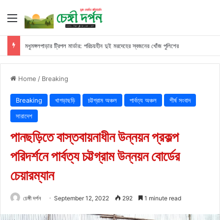
Menu
মধুমঙ্গলপাড়ার ট্রিপল মার্ডার: পরিচয়হীন দুই মরদেহের স্বজনের খোঁজ পুলিশের
Home
/
Breaking
Breaking
খাগড়াছড়ি
চট্টগ্রাম অঞ্চল
পার্বত্য অঞ্চল
শীর্ষ সংবাদ
সারাদেশ
পানছড়িতে বাস্তবায়নাধীন উন্নয়ন প্রকল্প
পরিদর্শনে পার্বত্য চট্টগ্রাম উন্নয়ন বোর্ডের
চেয়ারম্যান
চেঙ্গী দর্পন
September 12, 2022
292
1 minute read