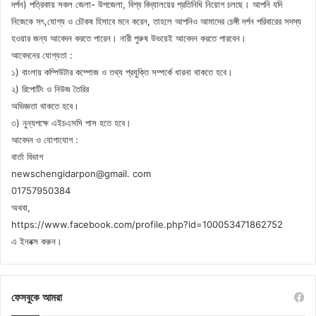
দর্পন) পত্রিকায় সকল জেলা- উপজেলা, বিশ্ব বিদ্যালয়ের প্রতিনিধি নিয়োগ চলছে। আপনি যদি
নিজেকে সৎ,যোগ্য ও চৌকষ হিসাবে মনে করেন, তাহলে আপনিও আমাদের চেঙ্গী দর্পন পরিবারের সদস্য
হওয়ার জন্য আবেদন করতে পারেন। নারী পুরুষ উভয়েই আবেদন করতে পারবেন।
আবেদনের যোগ্যতা :
১) বাংলায় কম্পিউটার কম্পোজ ও তথ্য প্রযুক্তি সম্পর্কে ধারনা থাকতে হবে।
২) রিপোটিং ও নিউজ তৈরির
অভিজ্ঞতা থাকতে হবে।
৩) নুন্যপক্ষে এইচএসসি পাস হতে হবে।
আবেদন ও যোগাযোগ :
বার্তা বিভাগ
newschengidarpon@gmail. com
01757950384
অথবা,
https://www.facebook.com/profile.php?id=100053471862752
এ ইনবক্স করুন।
ফেসবুকে আমরা