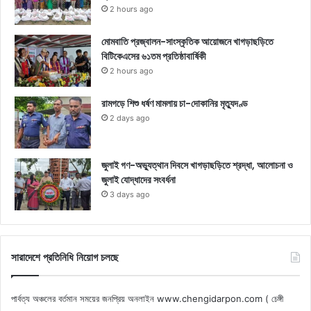
2 hours ago
মোমবাতি প্রজ্বালন-সাংস্কৃতিক আয়োজনে খাগড়াছড়িতে
বিটিকেএসের ৬১তম প্রতিষ্ঠাবার্ষিকী
2 hours ago
রামগড়ে শিশু ধর্ষণ মামলায় চা-দোকানির মৃত্যুদণ্ড
2 days ago
জুলাই গণ-অভ্যুত্থান দিবসে খাগড়াছড়িতে শ্রদ্ধা, আলোচনা ও
জুলাই যোদ্ধাদের সংবর্ধনা
3 days ago
সারাদেশে প্রতিনিধি নিয়োগ চলছে
পার্বত্য অঞ্চলের বর্তমান সময়ের জনপ্রিয় অনলাইন www.chengidarpon.com ( চেঙ্গী