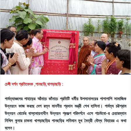
চেঙ্গী দর্পন প্রতিবেদক ,পানছড়ি,খাগড়াছড়ি :
পার্বত্যাঞ্চলের পাহাড়ের আঁনাচে কাঁনাচে প্রতিটি ধর্মীয় উপসানালয়ের পাশাপাশি সামাজিক
উন্নয়নে কাজ করছে দেশ রত্ন মাননীয় প্রধান মন্ত্রী শেখ হাসিনা। পার্বত্য চট্টগ্রাম
উন্নয়ন বোর্ডের বাস্তবায়নাধীন উন্নয়ন প্রকল্প পরিদর্শনে এসে পাচউবো-র চেয়ারম্যান
নিখিল কুমার চাকমা খাগড়াছড়ির পানছড়ির লতিবান মুখ মৈত্রী বৌদ্ধ বিহারের এ কথা
বলেন।