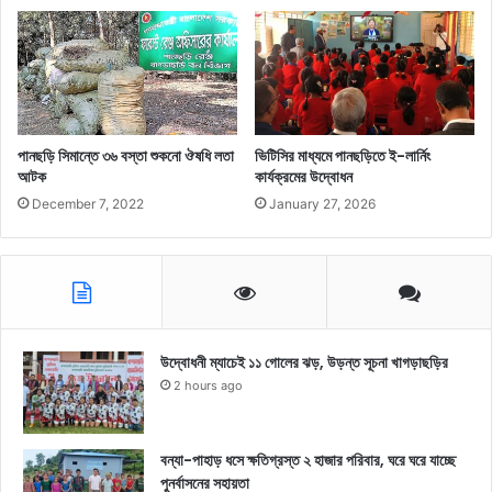
পানছড়ি সিমান্তে ৩৬ বস্তা শুকনো ঔষধি লতা
ভিটিসির মাধ্যমে পানছড়িতে ই-লার্নিং
আটক
কার্যক্রমের উদ্বোধন
December 7, 2022
January 27, 2026
উদ্বোধনী ম্যাচেই ১১ গোলের ঝড়, উড়ন্ত সূচনা খাগড়াছড়ির
2 hours ago
বন্যা-পাহাড় ধসে ক্ষতিগ্রস্ত ২ হাজার পরিবার, ঘরে ঘরে যাচ্ছে
পুনর্বাসনের সহায়তা