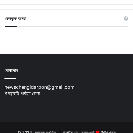
ফেসবুকে আমরা
যোগাযোগ
newschengidarpon@gmail.com
খাগড়াছড়ি পার্বত্য জেলা
© 2026, সর্বস্বত্ব সংরক্ষিত | ডিজাইন এন্ড ডেভেলপমেন্ট
টিপটপ প্লাস