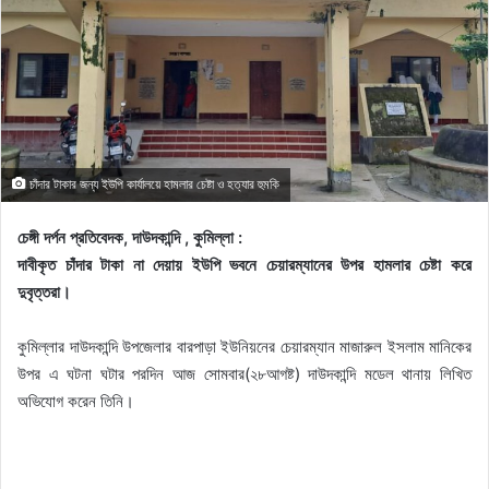
চাঁদার টাকার জন্য ইউপি কার্যালয়ে হামলার চেষ্টা ও হত্যার হুমকি
চেঙ্গী দর্পন প্রতিবেদক, দাউদকান্দি , কুমিল্লা :
দাবীকৃত চাঁদার টাকা না দেয়ায় ইউপি ভবনে চেয়ারম্যানের উপর হামলার চেষ্টা করে
দুবৃত্তরা।
কুমিল্লার দাউদকান্দি উপজেলার বারপাড়া ইউনিয়নের চেয়ারম্যান মাজারুল ইসলাম মানিকের
উপর এ ঘটনা ঘটার পরদিন আজ সোমবার(২৮আগষ্ট) দাউদকান্দি মডেল থানায় লিখিত
অভিযোগ করেন তিনি।