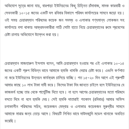
অভিযোগ সূত্রে জানা যায়, বারপাড়া ইউনিয়নের কিছু চিহ্নিত চাঁদাবাজ, মাদক কারবারী ও
সেবনকারী ১০-১৫ জনের একটি দল রবিবার বিকালে পরিষদ কার্যালয়ের সামনে জড়ো হয়।
ওই সময় চেয়ারম্যান পরিষদের কয়েক জন সদস্য ও এলাকার গণ্যমান্য লোকজন সহ
কার্যালয়ে বসা থাকায় আক্রমনকারীরা লাঠি সোটা হাতে নিয়ে চেয়ারম্যানের রুমে প্রবেশের
চেষ্টা চালায় অভিযোগে উল্লেখ করা হয়।
চেয়ারম্যান মাজহারুল ইসলাম বলেন, আমি চেয়ারম্যান হওয়ার পর এই এলাকার ১০-১৫
জনের একটি গ্রুপ বিভিন্ন ভাবে আমাকে হুমকি ধামকি দেয়ার চেষ্টা করে। এগুলি কর্ণপাত
না করে ইউনিয়নের উন্নয়ন কার্যক্রম চালিয়ে যাচ্ছি। গত ১৫-২০ দিন আগে এই গ্রুপটি
আমার কাছে ১০ লাখ টাকা দাবী করে। কিসের টাকা দিব জানতে চাইলে বলে ইউনিয়নের যে
কাজকর্ম হচ্ছে তার থেকে পার্সেন্টিজ দিতে হবে। না হলে আগের চেয়ারম্যানের মতো পরিষদে
বসতে দিবে না বলে হুমকি দেয়। সেই হুমকি দাতারাই গতকাল (রবিবার) আমার অফিস
চলাকালীন পরিষদের সচিব, কয়েকজন মেম্বার ও এলাকার কয়েকজন মুরুব্বীর সামনে
আমাকে মারার জন্য তেড়ে আসে। বিষয়টি লিখিত ভাবে দাউদকান্দি মডেল থানাকে অবহিত
করেছি।