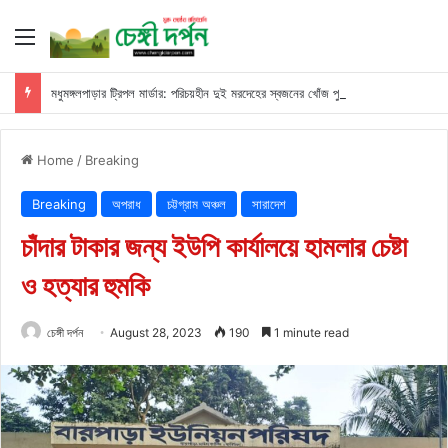
Menu
মধুমঙ্গলপাড়ার ট্রিপল মার্ডার: পরিচয়হীন দুই মরদেহের স্বজনের খোঁজ পুলিশের
Home
/
Breaking
Breaking
অপরাধ
চট্টগ্রাম অঞ্চল
সারাদেশ
চাঁদার টাকার জন্য ইউপি কার্যালয়ে হামলার চেষ্টা
ও হত্যার হুমকি
চেঙ্গী দর্পন
August 28, 2023
190
1 minute read