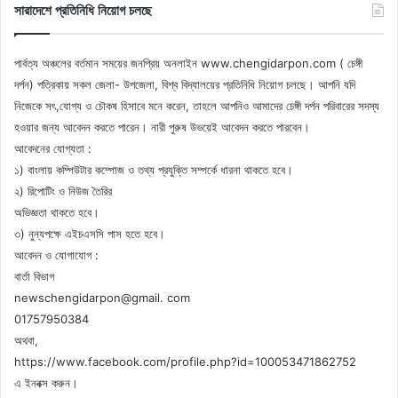
সারাদেশে প্রতিনিধি নিয়োগ চলছে
পার্বত্য অঞ্চলের বর্তমান সময়ের জনপ্রিয় অনলাইন www.chengidarpon.com ( চেঙ্গী
দর্পন) পত্রিকায় সকল জেলা- উপজেলা, বিশ্ব বিদ্যালয়ের প্রতিনিধি নিয়োগ চলছে। আপনি যদি
নিজেকে সৎ,যোগ্য ও চৌকষ হিসাবে মনে করেন, তাহলে আপনিও আমাদের চেঙ্গী দর্পন পরিবারের সদস্য
হওয়ার জন্য আবেদন করতে পারেন। নারী পুরুষ উভয়েই আবেদন করতে পারবেন।
আবেদনের যোগ্যতা :
১) বাংলায় কম্পিউটার কম্পোজ ও তথ্য প্রযুক্তি সম্পর্কে ধারনা থাকতে হবে।
২) রিপোটিং ও নিউজ তৈরির
অভিজ্ঞতা থাকতে হবে।
৩) নুন্যপক্ষে এইচএসসি পাস হতে হবে।
আবেদন ও যোগাযোগ :
বার্তা বিভাগ
newschengidarpon@gmail. com
01757950384
অথবা,
https://www.facebook.com/profile.php?id=100053471862752
এ ইনবক্স করুন।