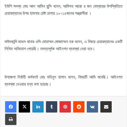
ইউপি সদস্য মোঃ আল আমিন মুন্সি বলেন, আমিসহ আরো ৪ জন মেম্বারের উপস্থিতিতে
চেয়ারম্যানের উপর হামলার চেষ্টা চালায় ১০-১৫জনের সন্ত্রাসীরা ।
দাউদকান্দি মডেল থানার ওসি মোহাম্মদ মোজাম্মেল হক বলেন, এ বিষয়ে চেয়ারম্যানের একটি
লিখিত অভিযোগ পেয়েছি। তদন্তপূর্বক আইনগত ব্যবস্থা নেয়া হবে।
উপজেলা নির্বাহী কর্মকর্তা মোঃ মহিনুল হাসান বলেন, বিষয়টি আমি শুনেছি। আইনগত
ব্যবস্থা নেওয়ার হন্য বলা হয়েছে।
LinkedIn
Tumblr
Pinterest
Reddit
VKontakte
Share via Email
Print