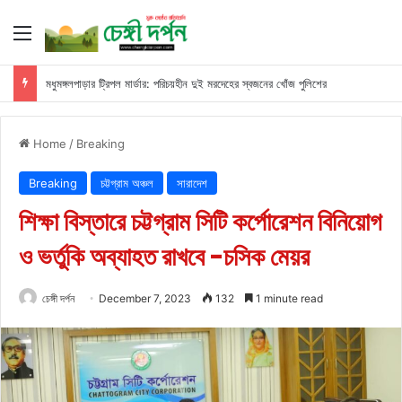
Menu
মধুমঙ্গলপাড়ার ট্রিপল মার্ডার: পরিচয়হীন দুই মরদেহের স্বজনের খোঁজ পুলিশের
Home
/
Breaking
Breaking
চট্টগ্রাম অঞ্চল
সারাদেশ
শিক্ষা বিস্তারে চট্টগ্রাম সিটি কর্পোরেশন বিনিয়োগ
ও ভর্তুকি অব্যাহত রাখবে -চসিক মেয়র
চেঙ্গী দর্পন
December 7, 2023
132
1 minute read