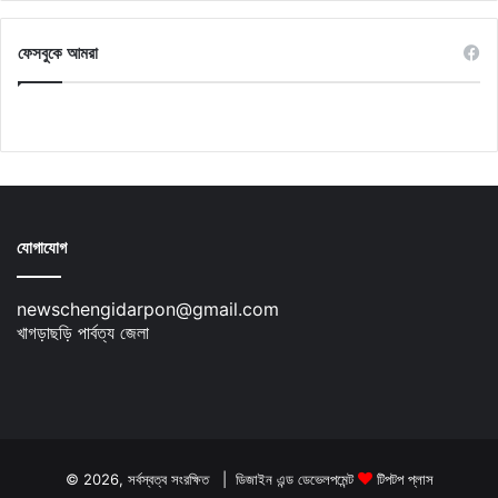
ফেসবুকে আমরা
যোগাযোগ
newschengidarpon@gmail.com
খাগড়াছড়ি পার্বত্য জেলা
© 2026, সর্বস্বত্ব সংরক্ষিত | ডিজাইন এন্ড ডেভেলপমেন্ট
টিপটপ প্লাস