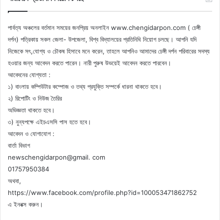
পার্বত্য অঞ্চলের বর্তমান সময়ের জনপ্রিয় অনলাইন www.chengidarpon.com ( চেঙ্গী
দর্পন) পত্রিকায় সকল জেলা- উপজেলা, বিশ্ব বিদ্যালয়ের প্রতিনিধি নিয়োগ চলছে। আপনি যদি
নিজেকে সৎ,যোগ্য ও চৌকষ হিসাবে মনে করেন, তাহলে আপনিও আমাদের চেঙ্গী দর্পন পরিবারের সদস্য
হওয়ার জন্য আবেদন করতে পারেন। নারী পুরুষ উভয়েই আবেদন করতে পারবেন।
আবেদনের যোগ্যতা :
১) বাংলায় কম্পিউটার কম্পোজ ও তথ্য প্রযুক্তি সম্পর্কে ধারনা থাকতে হবে।
২) রিপোটিং ও নিউজ তৈরির
অভিজ্ঞতা থাকতে হবে।
৩) নুন্যপক্ষে এইচএসসি পাস হতে হবে।
আবেদন ও যোগাযোগ :
বার্তা বিভাগ
newschengidarpon@gmail. com
01757950384
অথবা,
https://www.facebook.com/profile.php?id=100053471862752
এ ইনবক্স করুন।