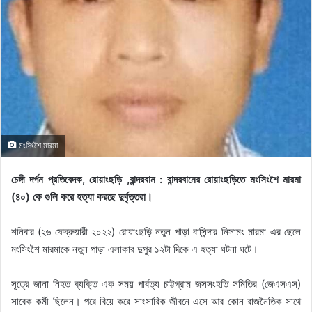
মংসিংশৈ মারমা
চেঙ্গী দর্পন প্রতিবেদক, রোয়াংছড়ি ,বান্দরবান : বান্দরবানের রোয়াংছড়িতে মংসিংশৈ মারমা
(৪০) কে গুলি করে হত্যা করছে দুর্বৃত্তরা।
শনিবার (২৬ ফেব্রুয়ারী ২০২২) রোয়াংছড়ি নতুন পাড়া বাসিন্দার নিসামং মারমা এর ছেলে
মংসিংশৈ মারমাকে নতুন পাড়া এলাকার দুপুর ১২টা দিকে এ হত্যা ঘটনা ঘটে।
সূত্রে জানা নিহত ব্যক্তি এক সময় পার্বত্য চাট্টগ্রাম জসসংহতি সমিতির (জেএসএস)
সাবেক কর্মী ছিলেন। পরে বিয়ে করে সাংসারিক জীবনে এসে আর কোন রাজনৈতিক সাথে