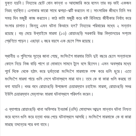
যুক্ত হয়নি। নিহতের ছোট বোন কান্না ও আহাজারি করে বলেন তার বড় ভাই একজন
নিরহ ব্যক্তি। এলাকার কারো সাথে ঝগড়া-ঝটি করতেন না। সাংসারিক জীবনে তিনি সব
সময় দিন মজুরী কাজ করতেন। কাঠ কাটা মজুরী করে কষ্ট বিনিময়ে জীবীকার নির্বাহ করে
সংসার চালাত। কিন্তু এমন ঘটনা কিভাবে হল? নিহতের পরিবারের মধ্যে ২ সন্তান
রয়েছে। বড় মেয়ে উখ্যাইমে মারমা (১৩) রোয়াংছড়ি সরকারি উচ্চ বিদ্যালয়ের সপ্তম
শ্রেণিতে পড়েন। এছাড়া ২ বছর বয়সে এক ছেলে শিশু রয়েছে।
স্থানীয় ও পুলিশের সূত্রে জানা গেছে, মংসিংশৈ মারমার তিনি দুই বছরে ছেলে সন্তানকে
কোলে নিয়ে নিজ বাড়ি পাশে চা দোকানে সামনে টুলে বসে ছিলেন। এমন অবস্থার মধ্যে
পূর্বে দিকে থেকে হঠাৎ করে দুর্বত্তরা মংসিংশৈ মারমাকে লক্ষ করে গুলি ছুরে। এতে
মংসিংশৈ মারমা গায়ে গুলি লেগে ঘটনাস্থলে মারা যান। তবে কে বা কারা গুলি করছে তা
বলা যায়নি। খবর শুনে রোয়াংছড়ি উপজেলা চেয়ারম্যান চহাইমং মারমা, রোয়াংছড়ি সদর
ইউপি চেয়ারম্যান মেহ্লাঅং মারমা ঘটনাস্থলে পরিদর্শন করেন।
এ ব্যাপারে রোয়াংছড়ি থানা অফিসার ইনচার্জ (ওসি) মোহাম্মদ আব্দুল মান্নান ঘটনা নিশ্চত
করে বলেন গুলি করে হত্যা খবর পেয়ে ঘটনাস্থলে আসছি। মংসিংশৈ মারমাকে কে বা কারা
মারছে তদন্তের পরে বলা যাবে।