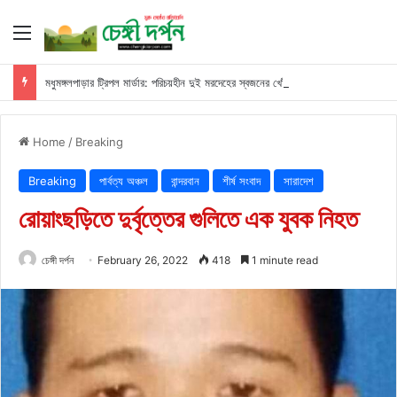
Menu
মধুমঙ্গলপাড়ার ট্রিপল মার্ডার: পরিচয়হীন দুই মরদেহের স্বজনের খোঁজ পুলিশের
Home
/
Breaking
Breaking
পার্বত্য অঞ্চল
বান্দরবান
শীর্ষ সংবাদ
সারাদেশ
রোয়াংছড়িতে দুর্বৃত্তের গুলিতে এক যুবক নিহত
চেঙ্গী দর্পন
February 26, 2022
418
1 minute read