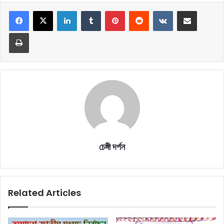
LinkedIn
Tumblr
Pinterest
Reddit
VKontakte
Share via Email
Print
চেঙ্গী দর্পন
Related Articles