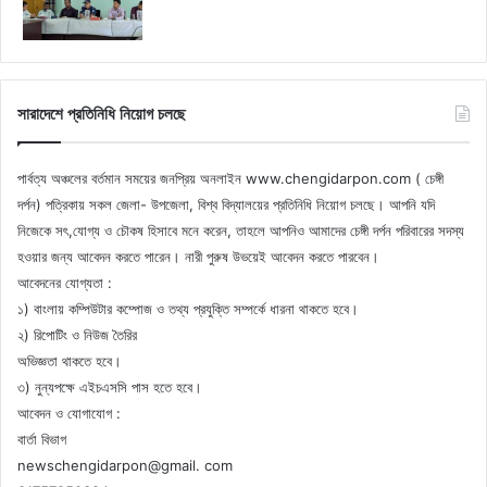
সারাদেশে প্রতিনিধি নিয়োগ চলছে
পার্বত্য অঞ্চলের বর্তমান সময়ের জনপ্রিয় অনলাইন www.chengidarpon.com ( চেঙ্গী
দর্পন) পত্রিকায় সকল জেলা- উপজেলা, বিশ্ব বিদ্যালয়ের প্রতিনিধি নিয়োগ চলছে। আপনি যদি
নিজেকে সৎ,যোগ্য ও চৌকষ হিসাবে মনে করেন, তাহলে আপনিও আমাদের চেঙ্গী দর্পন পরিবারের সদস্য
হওয়ার জন্য আবেদন করতে পারেন। নারী পুরুষ উভয়েই আবেদন করতে পারবেন।
আবেদনের যোগ্যতা :
১) বাংলায় কম্পিউটার কম্পোজ ও তথ্য প্রযুক্তি সম্পর্কে ধারনা থাকতে হবে।
২) রিপোটিং ও নিউজ তৈরির
অভিজ্ঞতা থাকতে হবে।
৩) নুন্যপক্ষে এইচএসসি পাস হতে হবে।
আবেদন ও যোগাযোগ :
বার্তা বিভাগ
newschengidarpon@gmail. com