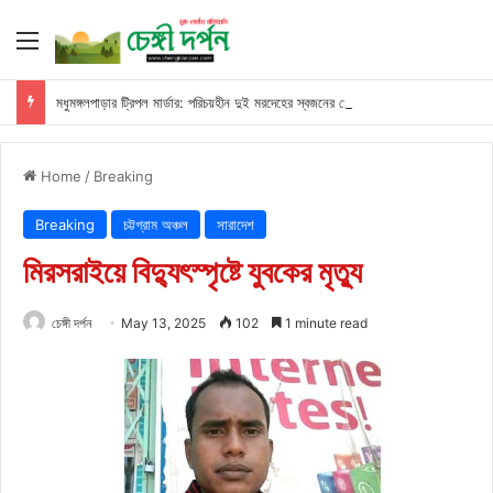
Menu
মধুমঙ্গলপাড়ার ট্রিপল মার্ডার: পরিচয়হীন দুই মরদেহের স্বজনের খোঁজ পুলিশের
Home
/
Breaking
Breaking
চট্টগ্রাম অঞ্চল
সারাদেশ
মিরসরাইয়ে বিদ্যুৎস্পৃষ্টে যুবকের মৃত্যু
চেঙ্গী দর্পন
May 13, 2025
102
1 minute read