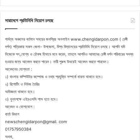
সারাদেশে প্রতিনিধি নিয়োগ চলছে
পার্বত্য অঞ্চলের বর্তমান সময়ের জনপ্রিয় অনলাইন www.chengidarpon.com ( চেঙ্গী
দর্পন) পত্রিকায় সকল জেলা- উপজেলা, বিশ্ব বিদ্যালয়ের প্রতিনিধি নিয়োগ চলছে। আপনি যদি
নিজেকে সৎ,যোগ্য ও চৌকষ হিসাবে মনে করেন, তাহলে আপনিও আমাদের চেঙ্গী দর্পন পরিবারের সদস্য
হওয়ার জন্য আবেদন করতে পারেন। নারী পুরুষ উভয়েই আবেদন করতে পারবেন।
আবেদনের যোগ্যতা :
১) বাংলায় কম্পিউটার কম্পোজ ও তথ্য প্রযুক্তি সম্পর্কে ধারনা থাকতে হবে।
২) রিপোটিং ও নিউজ তৈরির
অভিজ্ঞতা থাকতে হবে।
৩) নুন্যপক্ষে এইচএসসি পাস হতে হবে।
আবেদন ও যোগাযোগ :
বার্তা বিভাগ
newschengidarpon@gmail. com
01757950384
অথবা,