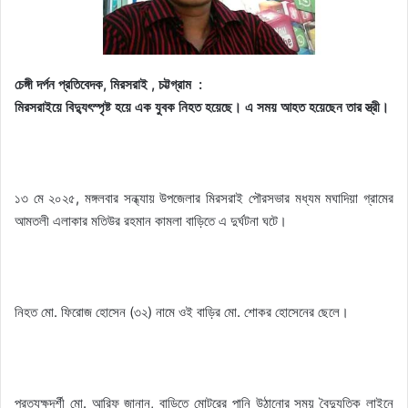
চেঙ্গী দর্পন প্রতিবেদক, মিরসরাই , চট্টগ্রাম :
মিরসরাইয়ে বিদ্যুৎস্পৃষ্ট হয়ে এক যুবক নিহত হয়েছে। এ সময় আহত হয়েছেন তার স্ত্রী।
১৩ মে ২০২৫, মঙ্গলবার সন্ধ্যায় উপজেলার মিরসরাই পৌরসভার মধ্যম মঘাদিয়া গ্রামের
আমতলী এলাকার মতিউর রহমান কামলা বাড়িতে এ দুর্ঘটনা ঘটে।
নিহত মো. ফিরোজ হোসেন (৩২) নামে ওই বাড়ির মো. শোকর হোসেনের ছেলে।
প্রত্যক্ষদর্শী মো. আরিফ জানান, বাড়িতে মোটরের পানি উঠানোর সময় বৈদ্যুতিক লাইনে