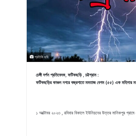
প্রতিকি ছবি
চেঙ্গী দর্পন প্রতিবেদক, ফটিকছড়ি , চট্টগ্রাম :
ফটিকছড়ির কাঞ্চন নগরে বজ্রপাতে মমতাজ বেগম (৫৫) এক মহিলার মর্মা
১ অক্টোবর ২০২৩ , রবিবার বিকালে ইউনিয়নের উত্তর মানিকপুর গ্রামে