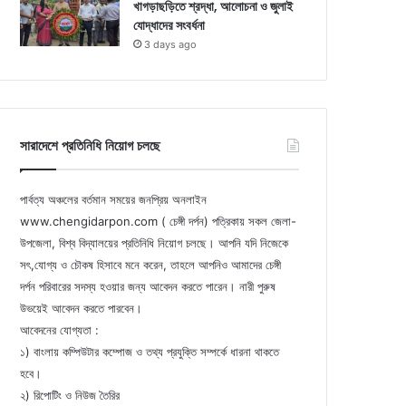
খাগড়াছড়িতে শ্রদ্ধা, আলোচনা ও জুলাই
যোদ্ধাদের সংবর্ধনা
3 days ago
সারাদেশে প্রতিনিধি নিয়োগ চলছে
পার্বত্য অঞ্চলের বর্তমান সময়ের জনপ্রিয় অনলাইন
www.chengidarpon.com ( চেঙ্গী দর্পন) পত্রিকায় সকল জেলা-
উপজেলা, বিশ্ব বিদ্যালয়ের প্রতিনিধি নিয়োগ চলছে। আপনি যদি নিজেকে
সৎ,যোগ্য ও চৌকষ হিসাবে মনে করেন, তাহলে আপনিও আমাদের চেঙ্গী
দর্পন পরিবারের সদস্য হওয়ার জন্য আবেদন করতে পারেন। নারী পুরুষ
উভয়েই আবেদন করতে পারবেন।
আবেদনের যোগ্যতা :
১) বাংলায় কম্পিউটার কম্পোজ ও তথ্য প্রযুক্তি সম্পর্কে ধারনা থাকতে
হবে।
২) রিপোটিং ও নিউজ তৈরির