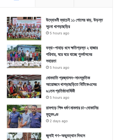
উদ্বোধনী ম্যাচেই ১১ গোলের ঝড়, উড়ন্ত
সূচনা খাগড়াছড়ির
5 hours ago
বন্যা-পাহাড় ধসে ক্ষতিগ্রস্ত ২ হাজার
পরিবার, ঘরে ঘরে যাচ্ছে পুনর্বাসনের
সহায়তা
5 hours ago
মোমবাতি প্রজ্বালন-সাংস্কৃতিক
আয়োজনে খাগড়াছড়িতে বিটিকেএসের
৬১তম প্রতিষ্ঠাবার্ষিকী
5 hours ago
রামগড়ে শিশু ধর্ষণ মামলায় চা-দোকানির
মৃত্যুদণ্ড
2 days ago
জুলাই গণ-অভ্যুত্থান দিবসে