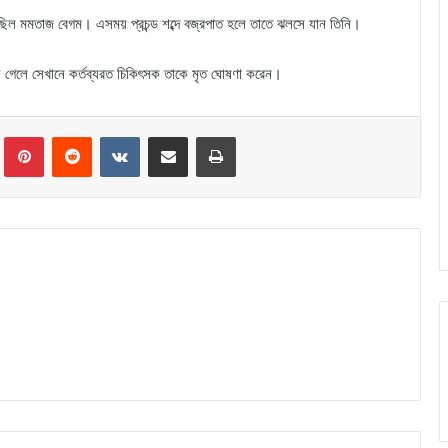
রছিল মমতাজ বেগম। এসময় প্রচন্ড শব্দে বজ্রপাত হলে তাতে ঝলসে যান তিনি।
য়ে গেলে সেখানে কর্তব্যরত চিকিৎসক তাকে মৃত ঘোষণা করেন।
Tumblr
Pinterest
Reddit
VKontakte
Share via Email
Print