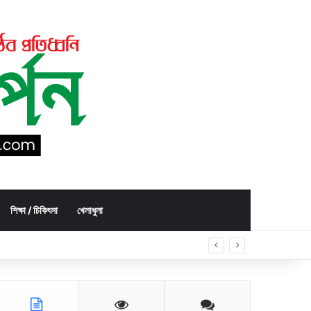
শিক্ষা / চিকিৎসা
খেলাধুলা