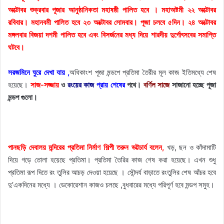
অক্টোবর শুক্রবার পূজার আনুষ্ঠানিকতা মহাষষ্ঠী পালিত হবে । মহাঅষ্টমী ২২ অক্টোবর
রবিবার। মহানবমী পালিত হবে ২৩ অক্টোবর সোমবার। পূজা চলবে ৫দিন। ২৪ অক্টোবর
মঙ্গলবার বিজয়া দশমী পালিত হবে এবং বিসর্জনের মধ্য দিয়ে শারদীয় দুর্গোৎসবের সমাপ্তি
ঘটবে।
সরজমিনে ঘুরে দেখা যায় ,
অধিকাংশ পূজা মন্ডপে প্রতিমা তৈরীর মূল কাজ ইতিমধ্যে শেষ
হয়েছে।
সাজ-সজ্জায়
ও
রংয়ের কাজ
প্রায় শেষের
পথে।
বর্ণিল সাজে
সাজানো হচ্ছে পূজা
মন্ডপ গুলো।
পানছড়ি দেবালয় মন্দিরের প্রতিমা নির্মাণ শিল্পী তরুন ভট্টচার্য বলেন,
খড়, ছন ও কাঁদামাটি
দিয়ে গড়ে তোলা হয়েছে প্রতিমা। প্রতিমা তৈরির কাজ শেষ করা হয়েছে। এখন শুধু
প্রতিমা রূপ দিতে রং তুলির আচড় দেওয়া হয়েছে । সৌন্দর্য বাড়াতে রংতুলির শেষ আঁচর হবে
দু’একদিনের মধ্যে । ডেকোরেশান কাজও চলছে ,বুধবারের মধ্যে পরিপূর্ণ হবে মন্ডপ সমুহ।