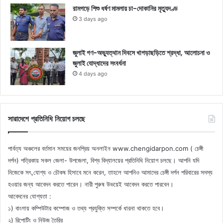
রামগড়ে শিশু ধর্ষণ মামলায় চা-দোকানির মৃত্যুদণ্ড
3 days ago
জুলাই গণ-অভ্যুত্থান দিবসে খাগড়াছড়িতে শ্রদ্ধা, আলোচনা ও
জুলাই যোদ্ধাদের সংবর্ধনা
4 days ago
সারাদেশে প্রতিনিধি নিয়োগ চলছে
পার্বত্য অঞ্চলের বর্তমান সময়ের জনপ্রিয় অনলাইন www.chengidarpon.com ( চেঙ্গী
দর্পন) পত্রিকায় সকল জেলা- উপজেলা, বিশ্ব বিদ্যালয়ের প্রতিনিধি নিয়োগ চলছে। আপনি যদি
নিজেকে সৎ,যোগ্য ও চৌকষ হিসাবে মনে করেন, তাহলে আপনিও আমাদের চেঙ্গী দর্পন পরিবারের সদস্য
হওয়ার জন্য আবেদন করতে পারেন। নারী পুরুষ উভয়েই আবেদন করতে পারবেন।
আবেদনের যোগ্যতা :
১) বাংলায় কম্পিউটার কম্পোজ ও তথ্য প্রযুক্তি সম্পর্কে ধারনা থাকতে হবে।
২) রিপোটিং ও নিউজ তৈরির