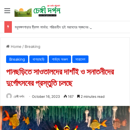
Menu
মধুমঙ্গলপাড়ার ট্রিপল মার্ডার: পরিচয়হীন দুই মরদেহের স্বজনের খোঁজ পুলিশের
Home
/
Breaking
Breaking
খাগড়াছড়ি
পার্বত্য অঞ্চল
সারাদেশ
পানছড়িতে সাওতালদের দাশাঁই ও সনাতনীদের
দুর্গোৎসবের প্রস্তুতি চলছে
চেঙ্গী দর্পন
October 16, 2023
167
2 minutes read