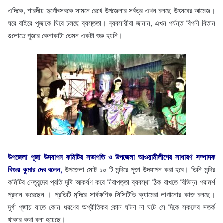
এদিকে, শারদীয় দুর্গোৎসবকে সামনে রেখে উপজেলার সর্বত্র এখন চলছে উৎসবের আমেজ।
ঘরে বাইরে পূজাকে ঘিরে চলছে ব্যস্ততা। ব্যবসায়ীরা জানান, এখন পর্যন্ত বিপনী বিতান
গুলোতে পূজার কেনাকাটা তেমন একটা শুরু হয়নি।
উপজেলা পূজা উদযাপন কমিটির সভাপতি ও উপজেলা আওয়ামীলীগের সাধারণ সম্পাদক
বিজয় কুমার দেব বলেন,
উপজেলা মোট ১০ টি মন্দিরে পূজা উদযাপন করা হবে। তিনি মন্দির
কমিটির নেতৃবৃন্দের প্রতি দৃষ্টি আকর্ষণ করে নিরাপত্তা ব্যবস্থা ঠিক রাখতে বিভিন্ন পরামর্শ
প্রদান করেছেন । প্রতিটি মন্দিরে সার্বক্ষণিক সিসিটিভি ক্যামেরা লাগানোর কাজ চলছে।
দূর্গা পূজায় যাতে কোন ধরণের অপ্রীতিকর কোন ঘটনা না ঘটে সে দিকে সকলের সতর্ক
থাকার কথা বলা হয়েছে।