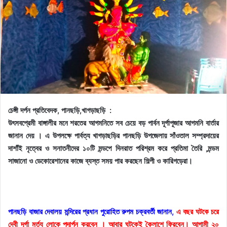
চেঙ্গী দর্পন প্রতিবেদক, পানছড়ি,খাগড়াছড়ি :
উৎসবপ্রেমী বাঙ্গালীর মনে শরতের আগমনিতে সব চেয়ে বড় পার্বন দূর্গাপূজার আগমনি বার্তার
জানান দেয় । এ উপলক্ষে পার্বত্য খাগড়াছড়ির পানছড়ি উপজেলায় সাঁওতাল সম্প্রদায়ের
দাশাঁই নৃত্বের ও সনাতনীদের ১০টি মন্ডপে দিনরাত পরিশ্রম করে প্রতিমা তৈরি ,মন্ডম
সাজানো ও ডেকোরেশানের কাজে ব্যস্ত সময় পার করছেন শিল্পী ও কারিগড়েরা।
পানছড়ি বাজার দেবালয় মন্দিরের প্রধান পুরোহিত রুপম চক্রবর্তী জানান,
এ বছর ঘটকে চরে
দেবী দূর্গা মর্ত্য লোকে পদার্পন করবেন । আবার ঘটকেই কৈলাশে ফিরবেন। আগামী ২০