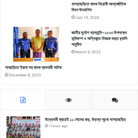
খাগড়াছড়িতে মাদক বিরোধী আন্তর্জাতিক
দিবস উদযাপিত
July 14, 2024
জাতীয় দূর্যোগ প্রস্তুতি-২০২৩ উপলক্ষ্যে
ভূমিকম্প ও অগ্নিকান্ড বিষয়ক মহড়া র‌্যালি
অনুষ্ঠিত
March 9, 2023
পানছড়িতে ইয়াবা সহ মাদক ব্যবসায়ী আটক
December 8, 2023
উদ্বোধনী ম্যাচেই ১১ গোলের ঝড়, উড়ন্ত সূচনা খাগড়াছড়ির
7 hours ago