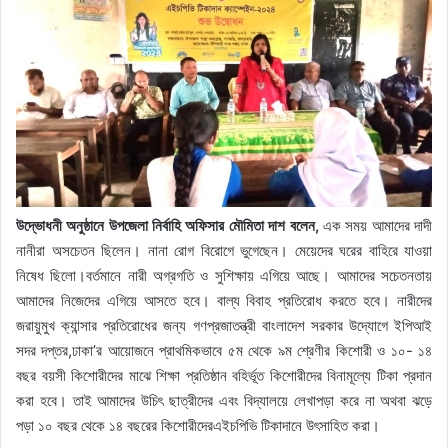
উদ্ভোধনী অনুষ্ঠানে উপজেলা নির্বাহি অফিসার মৌমিতা দাশ বলেন,
এক সময় আমাদের দাদী
নানীরা অসচেতন ছিলেন। নানা রোগ বিরোগে ভুগেছেন। মেয়েদের ঘরের বাহিরে যাওয়া
নিষেধ ছিলো।বর্তমানে নারী অগ্রগতি ও সুশিক্ষায় এগিয়ে আছে। আমাদের সচেতনতায়
আমাদের নিজেদের এগিয়ে আসতে হবে। বাল্য বিবাহ প্রতিরোধ করতে হবে। নারীদের
জরায়ুমুখ ক্যান্সার প্রতিরোধের জন্য গণপ্রজাতন্ত্রী বাংলাদেশ সরকার উদ্যোগে ইপিআই
সদর দপ্তর,ঢাকা’র আয়োজনে প্রাথমিকভাবে ৫ম থেকে ৯ম শ্রেণীর কিশোরী ও ১০- ১৪
বছর বয়সী কিশোরীদের মাঝে শিক্ষা প্রতিষ্ঠান বহির্ভূত কিশোরীদের বিনামূল্যে টিকা প্রদান
করা হবে। তাই আমাদের উচিৎ ছাত্রীদের এবং বিদ্যালয়ে লেখাপড়া করে না অথবা ঝড়ে
পড়া ১০ বছর থেকে ১৪ বছরের কিশোরীদেরএইচপিভি টিকাদানে উৎসাহিত করা।