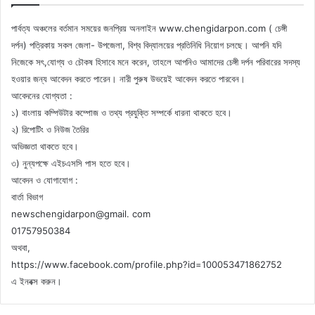
পার্বত্য অঞ্চলের বর্তমান সময়ের জনপ্রিয় অনলাইন www.chengidarpon.com ( চেঙ্গী
দর্পন) পত্রিকায় সকল জেলা- উপজেলা, বিশ্ব বিদ্যালয়ের প্রতিনিধি নিয়োগ চলছে। আপনি যদি
নিজেকে সৎ,যোগ্য ও চৌকষ হিসাবে মনে করেন, তাহলে আপনিও আমাদের চেঙ্গী দর্পন পরিবারের সদস্য
হওয়ার জন্য আবেদন করতে পারেন। নারী পুরুষ উভয়েই আবেদন করতে পারবেন।
আবেদনের যোগ্যতা :
১) বাংলায় কম্পিউটার কম্পোজ ও তথ্য প্রযুক্তি সম্পর্কে ধারনা থাকতে হবে।
২) রিপোটিং ও নিউজ তৈরির
অভিজ্ঞতা থাকতে হবে।
৩) নুন্যপক্ষে এইচএসসি পাস হতে হবে।
আবেদন ও যোগাযোগ :
বার্তা বিভাগ
newschengidarpon@gmail. com
01757950384
অথবা,
https://www.facebook.com/profile.php?id=100053471862752
এ ইনবক্স করুন।