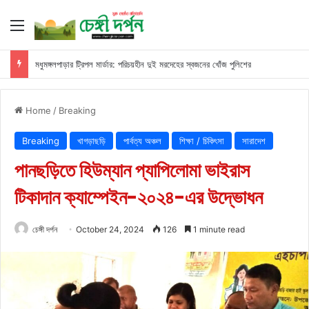
Menu
মধুমঙ্গলপাড়ার ট্রিপল মার্ডার: পরিচয়হীন দুই মরদেহের স্বজনের খোঁজ পুলিশের
Home
/
Breaking
Breaking
খাগড়াছড়ি
পার্বত্য অঞ্চল
শিক্ষা / চিকিৎসা
সারাদেশ
পানছড়িতে হিউম্যান প্যাপিলোমা ভাইরাস
টিকাদান ক্যাম্পেইন-২০২৪-এর উদ্ভোধন
চেঙ্গী দর্পন
October 24, 2024
126
1 minute read