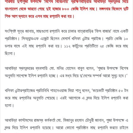
শারদীয় দুর্গাপূজা উপলক্ষে ‘বিশেষ বিবেচনায়’ ব্রাহ্মণবাড়িয়ার আখাউড়া স্থলবন্দর দিয়ে
বাংলাদেশ থেকে ভারতে গেছে দুই হাজার ৮০০ কেজি ইলিশ মাছ। মঙ্গলবার বিকেলে দুটি
পিক আপ ভ্যানে করে এসব মাছ রপ্তানি করা হয়।
সংশ্লিষ্ট সূত্র জানায়, মাছগুলো রপ্তানি করে ঢাকার যাত্রাবাড়ির ‘ফিস বাজার’ নামে একটি
প্রতিষ্ঠান। সিঅ্যান্ডএফ এজেন্ট ছিলেন মেসার্স খলিফা এন্টার প্রাইজ। প্রতি কেজি ১০
ডলার দামে এই মাছ রপ্তানি করা হয়। ১১২ কার্টুনের প্রতিটিতে ২৫ কেজি করে মাছ
ছিলো।
আখাউড়া স্থলবন্দরের ব্যবসায়ি মো. মনির হোসেন বাবুল বলেন, ‘পূজার উপলক্ষে বিশেষ
অনুমতি সাপেক্ষে ইলিশ রপ্তানি হচ্ছে। এর মধ্য দিয়ে দু’দেশের সম্পর্ক আরো সুদৃঢ় হবে।’
খলিফা এন্টারপ্রাইজের প্রতিনিধি শাহনেওয়াজ মিয়া শানু বলেন, ‘কয়েকটি প্রতিষ্ঠান ৫০ টন
করে মাছ রপ্তানির অনুমতি পেয়েছে। এরই আলোকে এ বন্দর দিয়ে ইলিশ রপ্তানি করা
হলো।
আখাউড়া কাস্টমসের রাজস্ব কর্মকর্তা মো. মিজানুর রহমান চৌধুরী জানান, পুজা উপলক্ষে এ
বন্দর দিয়ে ইলিশ রপ্তানি হয়েছে। আরো কোনো প্রতিষ্ঠান মাছ রপ্তানি করতে চাইলে