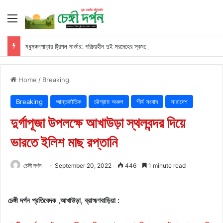
Menu
মধুমঙ্গলপাড়ার ট্রিপল মার্ডার: পরিচয়হীন দুই মরদেহের স্বজনের খোঁজ পুলিশের
Home
/
Breaking
Breaking
আন্তর্জাতিক
চট্টগ্রাম অঞ্চল
শীর্ষ সংবাদ
সারাদেশ
দুর্গাপূজা উপলক্ষে আখাউড়া স্থলবন্দর দিয়ে
ভারতে ইলিশ মাছ রপ্তানি
চেঙ্গী দর্পন
September 20, 2022
446
1 minute read
চেঙ্গী দর্পন প্রতিবেদক ,আখাউড়া, ব্রাহ্মণবাড়িয়া :