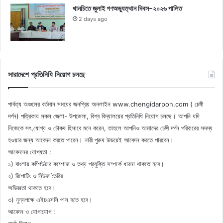
থানচিতে জুলাই গণঅভ্যুত্থান দিবস-২০২৬ পালিত
2 days ago
সারাদেশে প্রতিনিধি নিয়োগ চলছে
পার্বত্য অঞ্চলের বর্তমান সময়ের জনপ্রিয় অনলাইন www.chengidarpon.com ( চেঙ্গী
দর্পন) পত্রিকায় সকল জেলা- উপজেলা, বিশ্ব বিদ্যালয়ের প্রতিনিধি নিয়োগ চলছে। আপনি যদি
নিজেকে সৎ,যোগ্য ও চৌকষ হিসাবে মনে করেন, তাহলে আপনিও আমাদের চেঙ্গী দর্পন পরিবারের সদস্য
হওয়ার জন্য আবেদন করতে পারেন। নারী পুরুষ উভয়েই আবেদন করতে পারবেন।
আবেদনের যোগ্যতা :
১) বাংলায় কম্পিউটার কম্পোজ ও তথ্য প্রযুক্তি সম্পর্কে ধারনা থাকতে হবে।
২) রিপোটিং ও নিউজ তৈরির
অভিজ্ঞতা থাকতে হবে।
৩) নুন্যপক্ষে এইচএসসি পাস হতে হবে।
আবেদন ও যোগাযোগ :