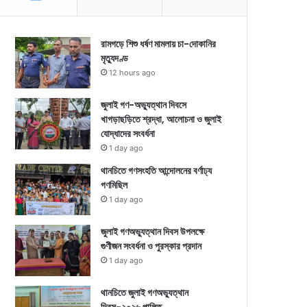
রামগড়ে শিশু ধর্ষণ মামলায় চা-দোকানির
মৃত্যুদণ্ড
12 hours ago
জুলাই গণ-অভ্যুত্থান দিবসে
খাগড়াছড়িতে শ্রদ্ধা, আলোচনা ও জুলাই
যোদ্ধাদের সংবর্ধনা
1 day ago
থানচিতে গণসংহতি আন্দোলনের বর্ণাঢ্য
গণমিছিল
1 day ago
জুলাই গণঅভ্যুত্থান দিবস উপলক্ষে
গুণীজন সংবর্ধনা ও পুরস্কার প্রদান
1 day ago
থানচিতে জুলাই গণঅভ্যুত্থান