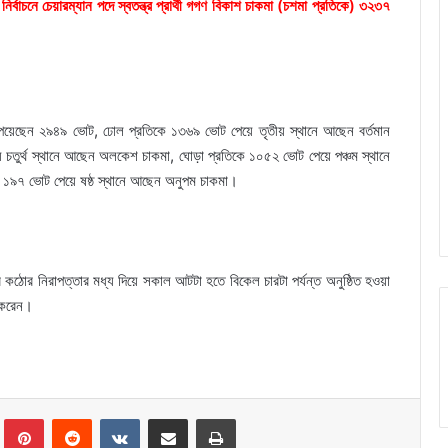
নির্বাচনে চেয়ারম্যান পদে স্বতন্ত্র প্রার্থী গগণ বিকাশ চাকমা (চশমা প্রতিকে) ৩২৩৭
তিকে) পেয়েছেন ২৯৪৯ ভোট, ঢোল প্রতিকে ১৩৬৯ ভোট পেয়ে তৃতীয় স্থানে আছেন বর্তমান
ে চতুর্থ স্থানে আছেন অলকেশ চাকমা, ঘোড়া প্রতিকে ১০৫২ ভোট পেয়ে পঞ্চম স্থানে
১৯৭ ভোট পেয়ে ষষ্ঠ স্থানে আছেন অনুপম চাকমা।
কঠোর নিরাপত্তার মধ্য দিয়ে সকাল আটটা হতে বিকেল চারটা পর্যন্ত অনুষ্ঠিত হওয়া
া করেন।
Tumblr
Pinterest
Reddit
VKontakte
Share via Email
Print