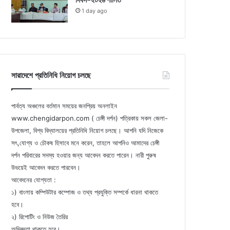
দিবস-২০২৬ পালিত
1 day ago
সারাদেশে প্রতিনিধি নিয়োগ চলছে
পার্বত্য অঞ্চলের বর্তমান সময়ের জনপ্রিয় অনলাইন
www.chengidarpon.com ( চেঙ্গী দর্পন) পত্রিকায় সকল জেলা-
উপজেলা, বিশ্ব বিদ্যালয়ের প্রতিনিধি নিয়োগ চলছে। আপনি যদি নিজেকে
সৎ,যোগ্য ও চৌকষ হিসাবে মনে করেন, তাহলে আপনিও আমাদের চেঙ্গী
দর্পন পরিবারের সদস্য হওয়ার জন্য আবেদন করতে পারেন। নারী পুরুষ
উভয়েই আবেদন করতে পারবেন।
আবেদনের যোগ্যতা :
১) বাংলায় কম্পিউটার কম্পোজ ও তথ্য প্রযুক্তি সম্পর্কে ধারনা থাকতে
হবে।
২) রিপোটিং ও নিউজ তৈরির
অভিজ্ঞতা থাকতে হবে।