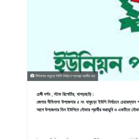
দীঘিনালার বাবুছড়া ইউপি নির্বাচনে স্বতন্ত্র প্রার্থীর জয়
চেঙ্গী দর্পন , স্টাফ রিপোর্টার, খাগড়াছড়ি :
জেলার দীঘিনালা উপজেলার ৫ নং বাবুছড়া ইউপি নির্বাচনে চেয়ারম্যান
আগে উপজেলার তিন ইউপিতে নৌকার প্রার্থীর ভরাডুবি ও একটিতে নৌকার প্