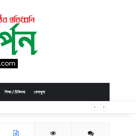
শিক্ষা / চিকিৎসা
খেলাধুলা