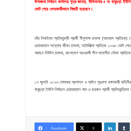
উপজেলা নির্বাচন কার্যালয় সূত্র জানায়, দীঘিনালার ৫ নং বাবুছড়া ইউপি 
ভোট পেয়ে বেসরকারীভাবে বিজয়ী হয়েছেন।
তাঁর নিকটতম প্রতিদ্বন্দ্বী প্রার্থী দীপুলাক্ষ চাকমা (আনারস প্র
চেয়ারম্যান সন্তোষ জীবন চাকমা, অটোরিক্সা প্রতিকে ১০৬৮ ভোট পেয়
আছেন নিউটন চাকমা, বাংলাদেশ আওয়ামী লীগ মনোনীত নৌকা প্রতিকে 
১৭ জুলাই ২০২৩ সোমবার প্রশাসন ও আইন শৃঙ্খলা রক্ষাকারী বাহিনীর 
বাবুছড়া ইউপি নির্বাচনে চেয়ারম্যান পদে এ ছয়জন প্রার্থী প্রতিদ্বন্দ্বিত
LinkedIn
Facebook
X