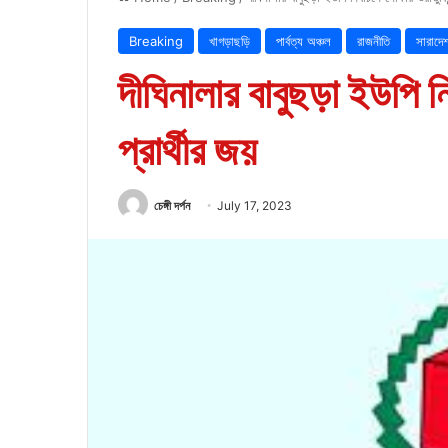
Breaking
খাগড়াছড়ি
পার্বত্য অঞ্চল
রাজনীতি
সারাদে
দীঘিনালার বাবুছড়া ইউপি নির
প্রার্থীর জয়
চেঙ্গী দর্পন
July 17, 2023