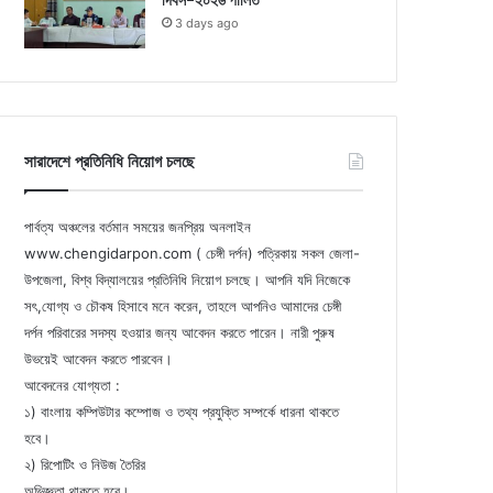
দিবস-২০২৬ পালিত
3 days ago
সারাদেশে প্রতিনিধি নিয়োগ চলছে
পার্বত্য অঞ্চলের বর্তমান সময়ের জনপ্রিয় অনলাইন
www.chengidarpon.com ( চেঙ্গী দর্পন) পত্রিকায় সকল জেলা-
উপজেলা, বিশ্ব বিদ্যালয়ের প্রতিনিধি নিয়োগ চলছে। আপনি যদি নিজেকে
সৎ,যোগ্য ও চৌকষ হিসাবে মনে করেন, তাহলে আপনিও আমাদের চেঙ্গী
দর্পন পরিবারের সদস্য হওয়ার জন্য আবেদন করতে পারেন। নারী পুরুষ
উভয়েই আবেদন করতে পারবেন।
আবেদনের যোগ্যতা :
১) বাংলায় কম্পিউটার কম্পোজ ও তথ্য প্রযুক্তি সম্পর্কে ধারনা থাকতে
হবে।
২) রিপোটিং ও নিউজ তৈরির
অভিজ্ঞতা থাকতে হবে।