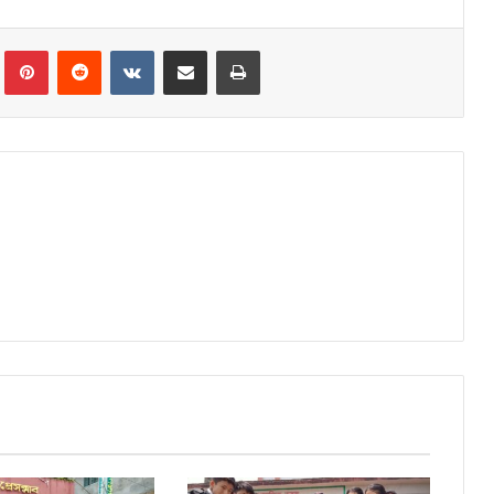
Tumblr
Pinterest
Reddit
VKontakte
Share via Email
Print