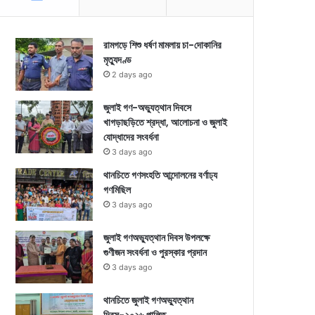
রামগড়ে শিশু ধর্ষণ মামলায় চা-দোকানির
মৃত্যুদণ্ড
2 days ago
জুলাই গণ-অভ্যুত্থান দিবসে
খাগড়াছড়িতে শ্রদ্ধা, আলোচনা ও জুলাই
যোদ্ধাদের সংবর্ধনা
3 days ago
থানচিতে গণসংহতি আন্দোলনের বর্ণাঢ্য
গণমিছিল
3 days ago
জুলাই গণঅভ্যুত্থান দিবস উপলক্ষে
গুণীজন সংবর্ধনা ও পুরস্কার প্রদান
3 days ago
থানচিতে জুলাই গণঅভ্যুত্থান