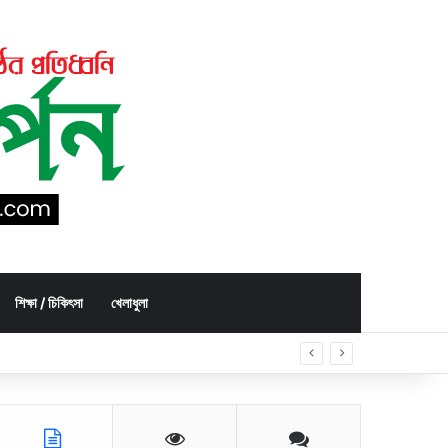
শিক্ষা / চিকিৎসা
খেলাধুলা