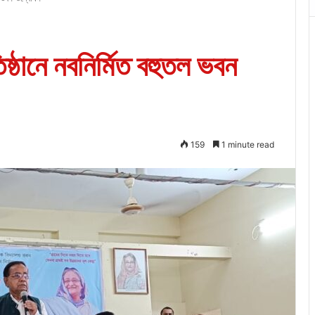
িষ্ঠানে নবনির্মিত বহুতল ভবন
159
1 minute read