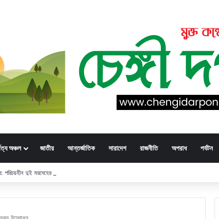
্বত্য অঞ্চল
জাতীয়
আন্তর্জাতিক
সারাদেশ
রাজনীতি
অপরাধ
পর্যটন
্ডার: পরিচয়হীন দুই মরদেহের স্বজনের খোঁজ পুলিশের
তল ভবন উদ্বোধন