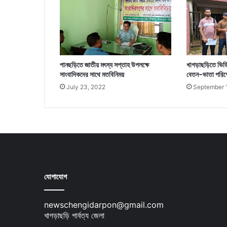
পানছড়িতে জাতীয় মৎস্য সপ্তাহ উপলক্ষে
খাগড়াছড়িতে ভিডি
সাংবাদিকদের সাথে মতবিনিময়
বেতন-ভাতা পরিশ
July 23, 2022
September 
যোগাযোগ
newschengidarpon@gmail.com
খাগড়াছড়ি পার্বত্য জেলা