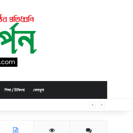
শিক্ষা / চিকিৎসা
খেলাধুলা