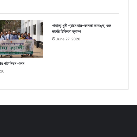
পাহাড়ে খুমী গ্রামে হাম-রুবেলা আতঙ্ক, শুরু
জরুরি চিকিৎসা ক্যাম্প
June 27, 2026
য় পাট দিবস পালন
026