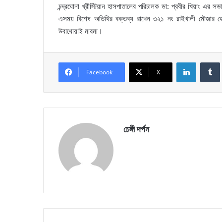
চন্দ্রঘোনা খ্রীস্টিয়ান হাসপাতালের পরিচালক ডা: প্রবীর খিয়াং এর 
এসময় বিশেষ অতিথির বক্তব্য রাখেন ৩২১ নং রাইখালী মৌজার হেড
উবাথোয়াই মারমা।
LinkedIn
Facebook
X
চেঙ্গী দর্পন