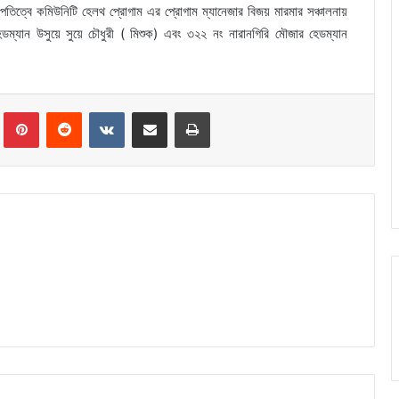
সভাপতিত্বে কমিউনিটি হেলথ প্রোগাম এর প্রোগাম ম্যানেজার বিজয় মারমার সঞ্চালনায়
ম্যান উসুয়ে সুয়ে চৌধুরী ( মিশুক) এবং ৩২২ নং নারানগিরি মৌজার হেডম্যান
Tumblr
Pinterest
Reddit
VKontakte
Share via Email
Print