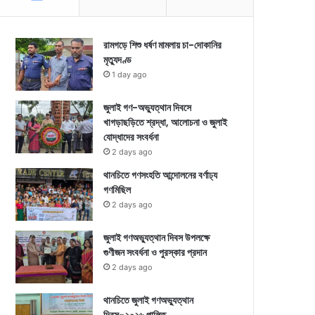
রামগড়ে শিশু ধর্ষণ মামলায় চা-দোকানির
মৃত্যুদণ্ড
1 day ago
জুলাই গণ-অভ্যুত্থান দিবসে
খাগড়াছড়িতে শ্রদ্ধা, আলোচনা ও জুলাই
যোদ্ধাদের সংবর্ধনা
2 days ago
থানচিতে গণসংহতি আন্দোলনের বর্ণাঢ্য
গণমিছিল
2 days ago
জুলাই গণঅভ্যুত্থান দিবস উপলক্ষে
গুণীজন সংবর্ধনা ও পুরস্কার প্রদান
2 days ago
থানচিতে জুলাই গণঅভ্যুত্থান