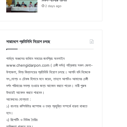
দিবস-২০২৬ পালিত
2 days ago
সারাদেশে প্রতিনিধি নিয়োগ চলছে
পার্বত্য অঞ্চলের বর্তমান সময়ের জনপ্রিয় অনলাইন
www.chengidarpon.com ( চেঙ্গী দর্পন) পত্রিকায় সকল জেলা-
উপজেলা, বিশ্ব বিদ্যালয়ের প্রতিনিধি নিয়োগ চলছে। আপনি যদি নিজেকে
সৎ,যোগ্য ও চৌকষ হিসাবে মনে করেন, তাহলে আপনিও আমাদের চেঙ্গী
দর্পন পরিবারের সদস্য হওয়ার জন্য আবেদন করতে পারেন। নারী পুরুষ
উভয়েই আবেদন করতে পারবেন।
আবেদনের যোগ্যতা :
১) বাংলায় কম্পিউটার কম্পোজ ও তথ্য প্রযুক্তি সম্পর্কে ধারনা থাকতে
হবে।
২) রিপোটিং ও নিউজ তৈরির
অভিজ্ঞতা থাকতে হবে।