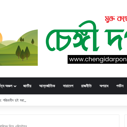
্বত্য অঞ্চল
জাতীয়
আন্তর্জাতিক
সারাদেশ
রাজনীতি
অপরাধ
পর্যটন
্ডার: পরিচয়হীন দুই মরদেহের স্বজনের খোঁজ পুলিশের
বারিদের নিয়ে ওরিয়েন্টশন