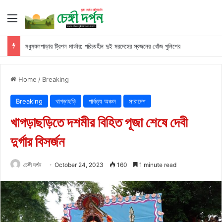
Menu
মধুমঙ্গলপাড়ার ট্রিপল মার্ডার: পরিচয়হীন দুই মরদেহের স্বজনের খোঁজ পুলিশের
Home
/
Breaking
Breaking
খাগড়াছড়ি
পার্বত্য অঞ্চল
সারাদেশ
খাগড়াছড়িতে দশমীর বিহিত পূজা শেষে দেবী
দুর্গার বিসর্জন
চেঙ্গী দর্পন
October 24, 2023
160
1 minute read