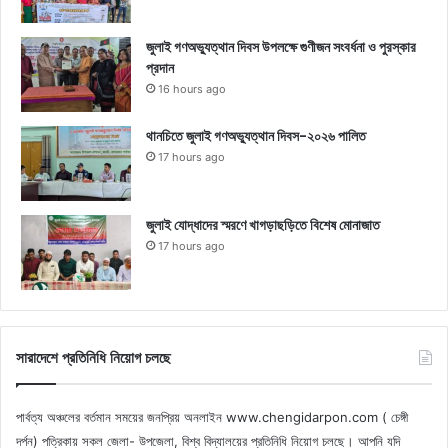
জুলাই গণঅভ্যুত্থান দিবস উপলক্ষে গুণীজন সংবর্ধনা ও পুরস্কার
প্রদান
16 hours ago
থানচিতে জুলাই গণঅভ্যুত্থান দিবস-২০২৬ পালিত
17 hours ago
জুলাই যোদ্ধাদের স্মরণে খাগড়াছড়িতে বিশেষ মোনাজাত
17 hours ago
সারাদেশে প্রতিনিধি নিয়োগ চলছে
পার্বত্য অঞ্চলের বর্তমান সময়ের জনপ্রিয় অনলাইন www.chengidarpon.com ( চেঙ্গী
দর্পন) পত্রিকায় সকল জেলা- উপজেলা, বিশ্ব বিদ্যালয়ের প্রতিনিধি নিয়োগ চলছে। আপনি যদি