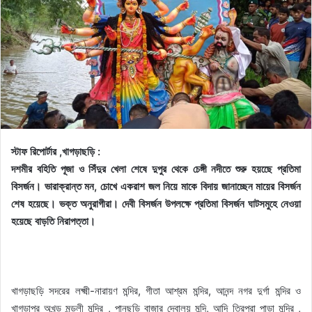
স্টাফ রিপোর্টার ,খাগড়াছড়ি :
দশমীর বহিতি পূজা ও সিঁদুর খেলা শেষে দুপুর থেকে চেঙ্গী নদীতে শুরু হয়ছেে প্রতিমা
বিসর্জন। ভারাক্রান্ত মন, চোখে একরাশ জল নিয়ে মাকে বিদায় জানাচ্ছেন মায়ের বিসর্জন
শেষ হয়েছে। ভক্ত অনুরাগীরা। দেবী বিসর্জন উপলক্ষে প্রতিমা বিসর্জন ঘাটসমুহে নেওয়া
হয়েছে বাড়তি নিরাপত্তা।
খাগড়াছড়ি সদরের লক্ষ্মী-নারায়ণ মন্দির, গীতা আশ্রম মন্দির, আনন্দ নগর দুর্গা মন্দির ও
খাগড়াপুর অখন্ড মন্ডলী মন্দির , পানছড়ি বাজার দেবালয় মন্দি, আদি ত্রিপুরা পাড়া মন্দির ,