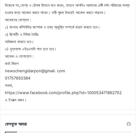
নিজেকে সৎ,যোগ্য ও চৌকষ হিসাবে মনে করেন, তাহলে আপনিও আমাদের চেঙ্গী দর্পন পরিবারের সদস্য
হওয়ার জন্য আবেদন করতে পারেন। নারী পুরুষ উভয়েই আবেদন করতে পারবেন।
আবেদনের যোগ্যতা :
১) বাংলায় কম্পিউটার কম্পোজ ও তথ্য প্রযুক্তি সম্পর্কে ধারনা থাকতে হবে।
২) রিপোটিং ও নিউজ তৈরির
অভিজ্ঞতা থাকতে হবে।
৩) নুন্যপক্ষে এইচএসসি পাস হতে হবে।
আবেদন ও যোগাযোগ :
বার্তা বিভাগ
newschengidarpon@gmail. com
01757950384
অথবা,
https://www.facebook.com/profile.php?id=100053471862752
এ ইনবক্স করুন।
ফেসবুকে আমরা