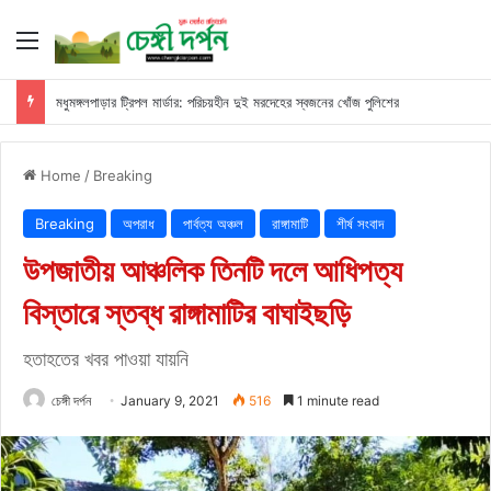
Menu
মধুমঙ্গলপাড়ার ট্রিপল মার্ডার: পরিচয়হীন দুই মরদেহের স্বজনের খোঁজ পুলিশের
Home
/
Breaking
Breaking
অপরাধ
পার্বত্য অঞ্চল
রাঙ্গামাটি
শীর্ষ সংবাদ
উপজাতীয় আঞ্চলিক তিনটি দলে আধিপত্য
বিস্তারে স্তব্ধ রাঙ্গামাটির বাঘাইছড়ি
হতাহতের খবর পাওয়া যায়নি
চেঙ্গী দর্পন
January 9, 2021
516
1 minute read