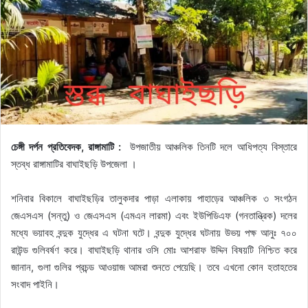
চেঙ্গী দর্পন প্রতিবেদক, রাঙ্গামাটি :
উপজাতীয় আঞ্চলিক তিনটি দলে আধিপত্য বিস্তারে
স্তব্ধ রাঙ্গামাটির বাঘাইছড়ি উপজেলা ।
শনিবার বিকালে বাঘাইছড়ির তালুকদার পাড়া এলাকায় পাহাড়ের আঞ্চলিক ৩ সংগঠন
জেএসএস (সন্তু) ও জেএসএস (এমএন লারমা) এবং ইউপিডিএফ (গনতান্ত্রিক) দলের
মধ্যে ভয়াবহ বন্দুক যুদ্ধের এ ঘটনা ঘটে। বন্দুক যুদ্ধের ঘটনায় উভয় পক্ষ আনুঃ ৭০০
রাউন্ড গুলিবর্ষণ করে। বাঘাইছড়ি থানার ওসি মোঃ আশরাফ উদ্দিন বিষয়টি নিশ্চিত করে
জানান, গুলা গুলির প্রচন্ড আওয়াজ আমরা শুনতে পেয়েছি। তবে এখনো কোন হতাহতের
সংবাদ পাইনি।