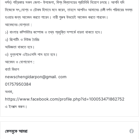
দর্পন) পত্রিকায় সকল জেলা- উপজেলা, বিশ্ব বিদ্যালয়ের প্রতিনিধি নিয়োগ চলছে। আপনি যদি
নিজেকে সৎ,যোগ্য ও চৌকষ হিসাবে মনে করেন, তাহলে আপনিও আমাদের চেঙ্গী দর্পন পরিবারের সদস্য
হওয়ার জন্য আবেদন করতে পারেন। নারী পুরুষ উভয়েই আবেদন করতে পারবেন।
আবেদনের যোগ্যতা :
১) বাংলায় কম্পিউটার কম্পোজ ও তথ্য প্রযুক্তি সম্পর্কে ধারনা থাকতে হবে।
২) রিপোটিং ও নিউজ তৈরির
অভিজ্ঞতা থাকতে হবে।
৩) নুন্যপক্ষে এইচএসসি পাস হতে হবে।
আবেদন ও যোগাযোগ :
বার্তা বিভাগ
newschengidarpon@gmail. com
01757950384
অথবা,
https://www.facebook.com/profile.php?id=100053471862752
এ ইনবক্স করুন।
ফেসবুকে আমরা