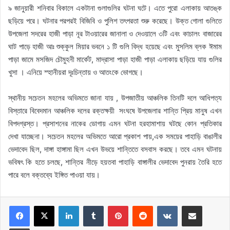
৯ জানুয়ারী শনিবার বিকালে একটানা গুলাগুলির ঘটনা ঘটে। এতে পুরো এলাকায় আতঙ্ক
ছড়িয়ে পরে। ঘটনার পরপরই বিজিবি ও পুলিশ তৎপরতা শুরু করেছে। উক্ত গোলা গুলিতে
উপজেলা সদরের হাজী পাড়া নূর টাওয়ারের জানালা ও দেওয়ালে ৩টি এবং কাচালং বাজারের
ঘাট পাড়ে হাজী আঃ শুক্কুল মিয়ার ভবনে ১ টি গুলি বিদ্ধ হয়েছে এবং মুসলিম ব্লক ঈমাম
পাড়া জামে মসজিদ চৌমুহনী মার্কেট, মাদ্রাসা পাড়া হাজী পাড়া এলাকায় ছড়িয়ে যায় গুলির
খুসা । এনিয়ে স্হানীয়রা দূঃচিন্তায় ও আতংকে ভোগছে।
স্থানীয় সচেতন মহলের অভিমতে জানা যায় , উপজাতীয় আঞ্চলিক তিনটি দলে আধিপত্য
বিস্তারে বিবেদমান আঞ্চলিক দলের রক্তক্ষয়ী সংঘষে উপজেলার শান্তি প্রিয় মানুষ এখন
বিপদগ্রস্ত। প্রসাশনের নাকের ডোগায় এমন ঘটনা হরহামাশায় ঘটছে কোন প্রতিকার
দেখা যাচ্ছেনা। সচেতন মহলের অভিমতে আরো প্রকাশ পায়,এক সময়ের পাহাড়ি বাঙালীর
ভেদাবেদ ছিল, দাঙ্গা হাঙ্গামা ছিল এখন উভয়ে শান্তিতে বসবাস করছে। তবে এমন ঘটনায়
ভবিষৎ কি হতে চলছে, শান্তির নীড়ে হয়তবা পাহাড়ি বাঙ্গালীর ভেদাবেদ পুনরায় তৈরি হতে
পারে বলে বক্তব্যে ইঙ্গিত পাওয়া যায়।
LinkedIn
Tumblr
Pinterest
Reddit
VKontakte
Share via Email
Print