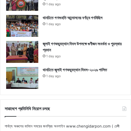
1 day ago
থানচিতে গণসংহতি আন্দোলনের বর্ণাঢ্য গণমিছিল
1 day ago
জুলাই গণঅভ্যুত্থান দিবস উপলক্ষে গুণীজন সংবর্ধনা ও পুরস্কার
প্রদান
1 day ago
থানচিতে জুলাই গণঅভ্যুত্থান দিবস-২০২৬ পালিত
1 day ago
সারাদেশে প্রতিনিধি নিয়োগ চলছে
পার্বত্য অঞ্চলের বর্তমান সময়ের জনপ্রিয় অনলাইন www.chengidarpon.com ( চেঙ্গী