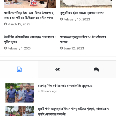
থানচিতে পবিত্র ঈদ-উল-ফিতর উপলক্ষে ২
কুতুবদিয়ায় হঠাৎ লবনের ব‍্যাপক দরপতন
হাজার ৩৪ পরিবার ভিজিএফ এর চাউল পেলো
February 10, 2023
March 15, 2025
ইভটিজিং চেষ্টাকারীদের কোন ছাড় দেয়া হবেনা ;
আখাউড়া স্থলবন্দর দিয়ে ১০ টন পেঁয়াজের
পুলিশ সুপার
আগমন
February 1, 2024
June 12, 2023
রামগড়ে শিশু ধর্ষণ মামলায় চা-দোকানির মৃত্যুদণ্ড
6 hours ago
জুলাই গণ-অভ্যুত্থান দিবসে খাগড়াছড়িতে শ্রদ্ধা, আলোচনা ও
জুলাই যোদ্ধাদের সংবর্ধনা