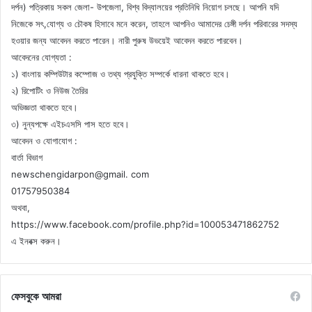
দর্পন) পত্রিকায় সকল জেলা- উপজেলা, বিশ্ব বিদ্যালয়ের প্রতিনিধি নিয়োগ চলছে। আপনি যদি
নিজেকে সৎ,যোগ্য ও চৌকষ হিসাবে মনে করেন, তাহলে আপনিও আমাদের চেঙ্গী দর্পন পরিবারের সদস্য
হওয়ার জন্য আবেদন করতে পারেন। নারী পুরুষ উভয়েই আবেদন করতে পারবেন।
আবেদনের যোগ্যতা :
১) বাংলায় কম্পিউটার কম্পোজ ও তথ্য প্রযুক্তি সম্পর্কে ধারনা থাকতে হবে।
২) রিপোটিং ও নিউজ তৈরির
অভিজ্ঞতা থাকতে হবে।
৩) নুন্যপক্ষে এইচএসসি পাস হতে হবে।
আবেদন ও যোগাযোগ :
বার্তা বিভাগ
newschengidarpon@gmail. com
01757950384
অথবা,
https://www.facebook.com/profile.php?id=100053471862752
এ ইনবক্স করুন।
ফেসবুকে আমরা