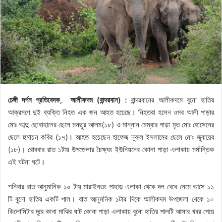
চেঙ্গী দর্পন প্রতিবেদক, আলীকদম (বান্দরবান) :
বান্দরবানের আলীকদমে বুনো হাতির
আক্রমণে দুই ব্যক্তি নিহত এক জন আহত হয়েছে। নিহতরা হলেন ওমর আলী পাড়ার
মোঃ আব্দু ছোবাহানের ছেলে মনছুর আলম(১৮) ও মান্নান মেম্বার পাড়া মৃত মোঃ হোসেনের
ছেলে হুমায়ন কবির (১৭)। আহত হয়েছেন হাফেজ নুরুল ইসলামের ছেলে মোঃ জুবায়ের
(১৮)। রোববার রাত ১টায় উপজেলার চৈক্ষ্যং ইউনিয়নের কোনা পাড়া এলাকায় মর্মান্তিক
এই ঘটনা ঘটে।
শনিবার রাত আনুমানিক ১০ টায় মারাইনতং পাহাড় এলাকা থেকে দল বেধে নেমে আসে ১১
টি বুনো হাতির একটি পাল। রাত আনুমনিক ১টার দিকে আলীকদম উপজেলা থেকে ১০
কিলোমিটার দূরে কানা মাঝির ঘাট কোনা পাড়া এলাকায় বুনো হাতির পালটি আসার খবর পেয়ে