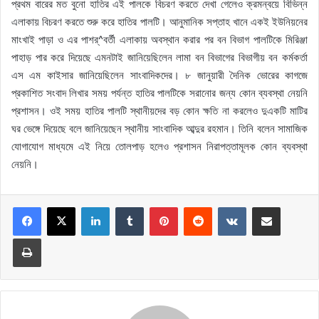
প্রথম বারের মত বুনো হাতির এই পালকে বিচরণ করতে দেখা গেলেও ক্রমন্বয়ে বিভিন্ন
এলাকায় বিচরণ করতে শুরু করে হাতির পালটি। আনুমানিক সপ্তাহ খানে একই ইউনিয়নের
মাংখাই পাড়া ও এর পাশর্^বর্তী এলাকায় অবস্থান করার পর বন বিভাগ পালটিকে মিরিঞ্জা
পাহাড় পার করে দিয়েছে এমনটাই জানিয়েছিলেন লামা বন বিভাগের বিভাগীয় বন কর্মকর্তা
এস এম কাইসার জানিয়েছিলেন সাংবাদিকদের। ৮ জানুয়ারী দৈনিক ভোরের কাগজে
প্রকাশিত সংবাদ লিখার সময় পর্যন্ত হাতির পালটিকে সরানোর জন্য কোন ব্যবস্থা নেয়নি
প্রশাসন। ওই সময় হাতির পালটি স্থানীয়দের বড় কোন ক্ষতি না করলেও দুএকটি মাটির
ঘর ভেঙ্গে দিয়েছে বলে জানিয়েছেন স্থানীয় সাংবাদিক আব্দুর রহমান। তিনি বলেন সামাজিক
যোগাযোগ মাধ্যমে এই নিয়ে তোলপাড় হলেও প্রশাসন নিরাপত্তামূলক কোন ব্যবস্থা
নেয়নি।
LinkedIn
Tumblr
Pinterest
Reddit
VKontakte
Share via Email
Print