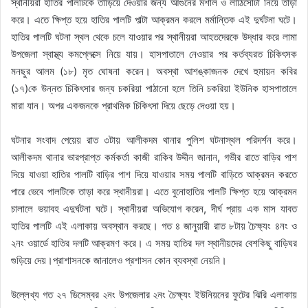
স্থানীয়রা হাতির পালটিকে তাড়িয়ে দেওয়ার জন্য আগুনের মশাল ও লাঠিসোটা নিয়ে তাড়া
করে। এতে ক্ষিপ্ত হয়ে হাতির পালটি পাল্টা আক্রমন করলে মর্মান্তিক এই দুর্ঘটনা ঘটে।
হাতির পালটি ঘটনা স্থল থেকে চলে যাওয়ার পর স্থানীয়রা আহতদেরকে উদ্ধার করে লামা
উপজেলা স্বাস্থ্য কমপ্লেক্সে নিয়ে যায়। হাসপাতালে নেওয়ার পর কর্তব্যরত চিকিৎসক
মনছুর আলম (১৮) মৃত ঘোষনা করেন। অবস্থা আশঙ্কাজনক দেখে হুমায়ন কবির
(১৭)কে উন্নত চিকিৎসার জন্য চকরিয়া পাঠানো হলে তিনি চকরিয়া ইউনিক হাসপাতালে
মারা যান। অপর একজনকে প্রাথমিক চিকিৎসা দিয়ে ছেড়ে দেওয়া হয়।
ঘটনার সংবাদ পেয়েয় রাত ৩টায় আলীকদম থানার পুলিশ ঘটনাস্থল পরিদর্শন করে।
আলীকদম থানার ভারপ্রাপ্ত কর্মকর্তা কাজী রাকিব উদ্দীন জানান, গভীর রাতে বাড়ির পাশ
দিয়ে যাওয়া হাতির পালটি বাড়ির পাশ দিয়ে যাওয়ার সময় পালটি বাড়িতে আক্রমন করতে
পারে ভেবে পালটিকে তাড়া করে স্থানীয়রা। এতে বুনোহাতির পালটি ক্ষিপ্ত হয়ে আক্রমন
চালালে ভয়াবহ এদুর্ঘটনা ঘটে। স্থানীয়রা অভিযোগ করেন, দীর্ঘ প্রায় এক মাস যাবত
হাতির পালটি এই এলাকায় অবস্থান করছে। গত ৪ জানুয়ারী রাত ৮টায় চৈক্ষ্যং ৪নং ও
২নং ওয়ার্ডে হাতির দলটি আক্রমণ করে। এ সময় হাতির দল স্থানীয়দের বেশকিছু বাড়িঘর
গুড়িয়ে দেয়।প্রাশাসনকে জানালেও প্রশাসন কোন ব্যবস্থা নেয়নি।
উল্লেখ্য গত ২৭ ডিসেম্বর ২নং উপজেলার ২নং চৈক্ষ্যং ইউনিয়নের ফুটের ঝিরি এলাকায়