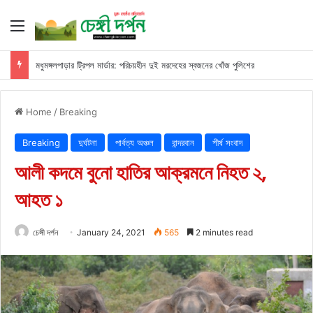
Menu
মধুমঙ্গলপাড়ার ট্রিপল মার্ডার: পরিচয়হীন দুই মরদেহের স্বজনের খোঁজ পুলিশের
Home
/
Breaking
Breaking
দুর্ঘটনা
পার্বত্য অঞ্চল
বান্দরবান
শীর্ষ সংবাদ
আলী কদমে বুনো হাতির আক্রমনে নিহত ২,
আহত ১
চেঙ্গী দর্পন
January 24, 2021
565
2 minutes read